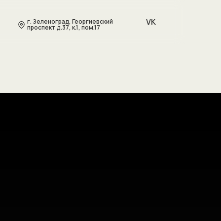
VK
г. Зеленоград, Георгиевский
проспект д.37, к.1, пом.17
0