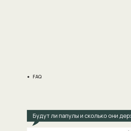
FAQ
Будут ли папулы и сколько они де