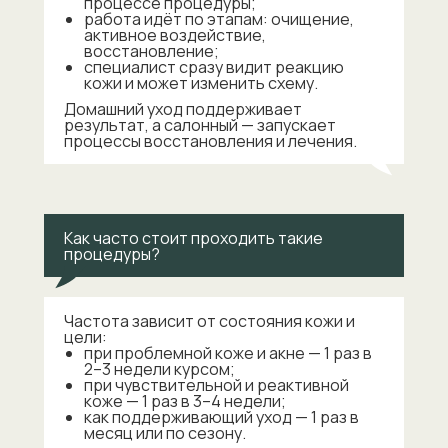
процессе процедуры;
работа идёт по этапам: очищение,
активное воздействие,
восстановление;
специалист сразу видит реакцию
кожи и может изменить схему.
Домашний уход поддерживает
результат, а салонный — запускает
процессы восстановления и лечения.
Как часто стоит проходить такие
процедуры?
Частота зависит от состояния кожи и
цели:
при проблемной коже и акне —
1 раз в
2–3 недели
курсом;
при чувствительной и реактивной
коже —
1 раз в 3–4 недели
;
как поддерживающий уход —
1 раз в
месяц
или по сезону.