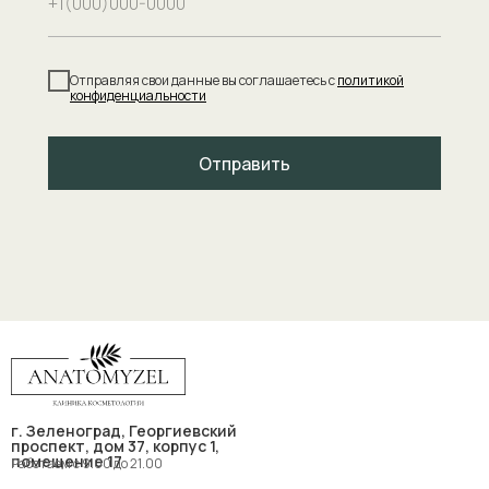
Отправляя свои данные вы соглашаетесь с
политикой
конфиденциальности
Отправить
г. Зеленоград, Георгиевский
проспект, дом 37, корпус 1,
помещение 17
Работаем с 9.00 до 21.00