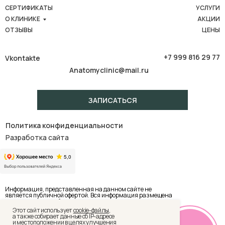
СЕРТИФИКАТЫ
УСЛУГИ
О КЛИНИКЕ
АКЦИИ
ОТЗЫВЫ
ЦЕНЫ
+7 999 816 29 77
Vkontakte
Anatomyclinic@mail.ru
ЗАПИСАТЬСЯ
Политика конфиденциальности
Разработка сайта
Информация, представленная на данном сайте не
является публичной офертой. Вся информация размещена
с ознакомительной целью и не должна использоваться
для самостоятельной диагностики, либо лечения.
Этот сайт использует
cookie-файлы
,
Имеются противопоказания, необходима консультация
а также собирает данные об IP-адресе
специалиста.
и местоположении в целях улучшения