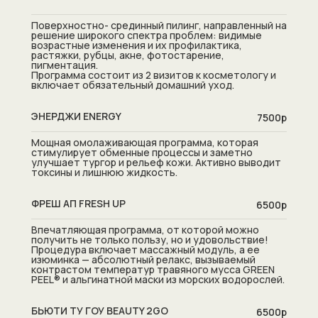
Поверхностно- срединный пилинг, направленный на
решение широкого спектра проблем: видимые
возрастные изменения и их профилактика,
растяжки, рубцы, акне, фотостарение,
пигментация.
Программа состоит из 2 визитов к косметологу и
включает обязательный домашний уход.
ЭНЕРДЖИ ENERGY
7500р
Мощная омолаживающая программа, которая
стимулирует обменные процессы и заметно
улучшает тургор и рельеф кожи. Активно выводит
токсины и лишнюю жидкость.
ФРЕШ АП FRESH UP
6500р
Впечатляющая программа, от которой можно
получить не только пользу, но и удовольствие!
Процедура включает массажный модуль, а ее
изюминка — абсолютный релакс, вызываемый
контрастом температур травяного мусса GREEN
PEEL® и альгинатной маски из морских водорослей.
БЬЮТИ ТУ ГОУ BEAUTY 2GO
6500р