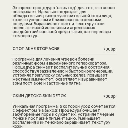
Экспресс-процедура “на выход”, для тех, кто вечно
опаздывает. Идеально подходит для
обладательниц гипер чувствительной кожи лица,
кожи с куперозом и близко расположенными
сосудами. Выравнивает цвет и текстуру кожи
после активной инсоляции и агрессивных
воздействий внешней среды таких, как перепады
температур.
СТОП АКНЕ STOP ACNE
7000р
Программа для лечения угревой болезни
различных форм и выраженного геперкератоза.
Процедура снимает воспалительные состояния,
способствуя заживлению и быстрой регенерации.
Устраняет закупорку сальных желез, повышает
местный иммунитет, осветляет и выравнивает
зоны пост акне и застойные пятна.
СКИН ДЕТОКС SKIN DETOX
7000р
Уникальная программа, в которой уход сочетается
с эффектом “на выход”. Процедура очищает
закупоренные поры и сужает их, устраняет черные
точки и пост акне пигментацию. Уменьшает
воспаления и интенсивно выравнивает текстуру
кожи.