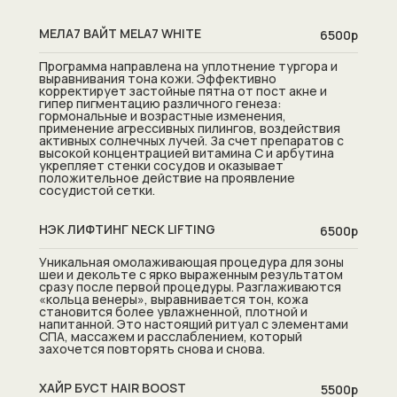
МЕЛА7 ВАЙТ MELA7 WHITE
6500р
Программа направлена на уплотнение тургора и
выравнивания тона кожи. Эффективно
корректирует застойные пятна от пост акне и
гипер пигментацию различного генеза:
гормональные и возрастные изменения,
применение агрессивных пилингов, воздействия
активных солнечных лучей. За счет препаратов с
высокой концентрацией витамина С и арбутина
укрепляет стенки сосудов и оказывает
положительное действие на проявление
сосудистой сетки.
НЭК ЛИФТИНГ NECK LIFTING
6500р
Уникальная омолаживающая процедура для зоны
шеи и декольте с ярко выраженным результатом
сразу после первой процедуры. Разглаживаются
«кольца венеры», выравнивается тон, кожа
становится более увлажненной, плотной и
напитанной. Это настоящий ритуал с элементами
СПА, массажем и расслаблением, который
захочется повторять снова и снова.
ХАЙР БУСТ HAIR BOOST
5500р